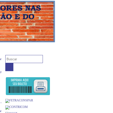
ar
00
ar