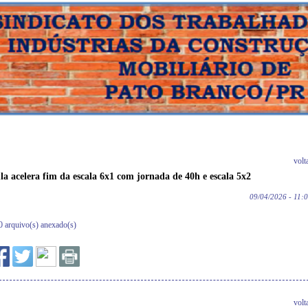
volt
la acelera fim da escala 6x1 com jornada de 40h e escala 5x2
09/04/2026 - 11:
0 arquivo(s) anexado(s)
volt